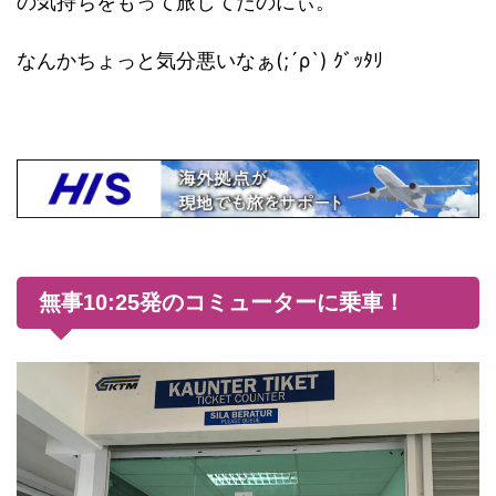
の気持ちをもって旅してたのにぃ。
なんかちょっと気分悪いなぁ(;´ρ`) ｸﾞｯﾀﾘ
無事10:25発のコミューターに乗車！