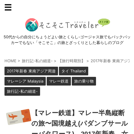
50代からの自分にちょうどよい旅とくらし-ゴージャス旅でもバックパッ
カーでもない「そこそこ」の旅とざっくりとした暮らしのブログ
HOME
>
旅行記-私の細道-
>
【旅行時期別】
>
2017年新春 東南アジア
2017年新春 東南アジア周遊
タイ Thailand
マレーシア Malaysia
マレー鉄道
旅の乗り物
旅行記-私の細道-
【マレー鉄道】マレー半島縦断
の旅〜国境越え(パダンブサール
ーバタワース) 2017年新春 女